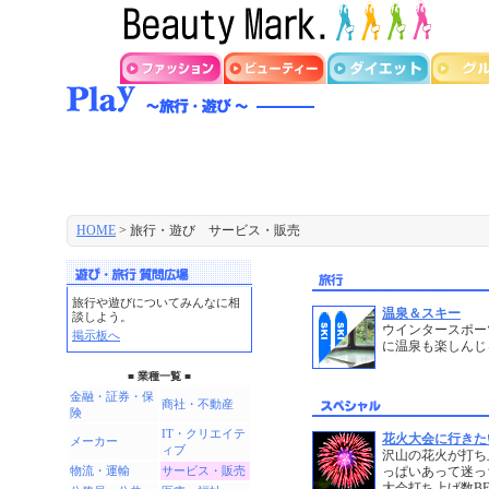
HOME
> 旅行・遊び サービス・販売
旅行や遊びについてみんなに相
温泉＆スキー
談しよう。
ウインタースポー
掲示板へ
に温泉も楽しんじ
■ 業種一覧 ■
金融・証券・保
商社・不動産
険
IT・クリエイテ
花火大会に行きた
メーカー
ィブ
沢山の花火が打ち
物流・運輸
サービス・販売
っぱいあって迷っ
大会打ち上げ数B