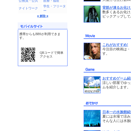
公務員・公共
医療・福祉
学生・フリータ
背筋が凍るお化け
ナイトワーク
ー
数多くあるお化け
■ 解除 ■
ピックアップして
携帯からもBBSが利用できま
す。
これがおすすめ!
今注目の映画は・
QRコードで簡単
す。
アクセス
おすすめゲーム紹
涼しい部屋でゆっ
ムを紹介します。
日本一の水族館紹
夏には水場で涼み
そんな人には水族