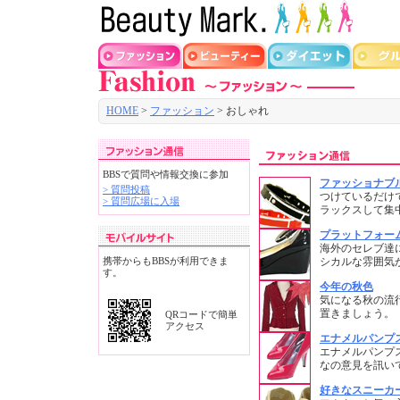
HOME
>
ファッション
> おしゃれ
BBSで質問や情報交換に参加
ファッショナブ
> 質問投稿
つけているだけ
> 質問広場に入場
ラックスして集
プラットフォー
海外のセレブ達
携帯からもBBSが利用できま
シカルな雰囲気
す。
今年の秋色
気になる秋の流
置きましょう。
QRコードで簡単
アクセス
エナメルパンプ
エナメルパンプ
なの意見を訊い
好きなスニーカ