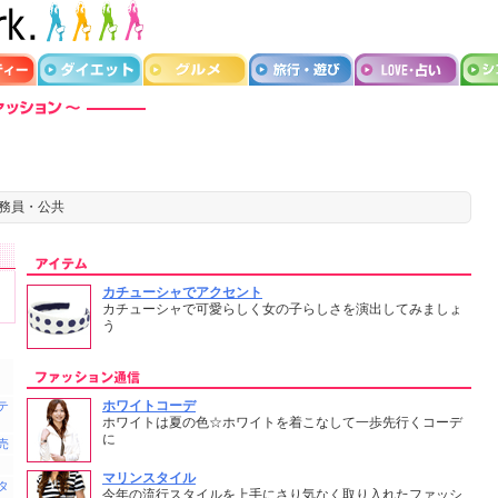
公務員・公共
カチューシャでアクセント
カチューシャで可愛らしく女の子らしさを演出してみましょ
う
ホワイトコーデ
テ
ホワイトは夏の色☆ホワイトを着こなして一歩先行くコーデ
に
売
マリンスタイル
タ
今年の流行スタイルを上手にさり気なく取り入れたファッシ