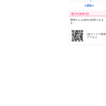
ー
■ 解除 ■
携帯からもBBSが利用できま
す。
QRコードで簡単
アクセス