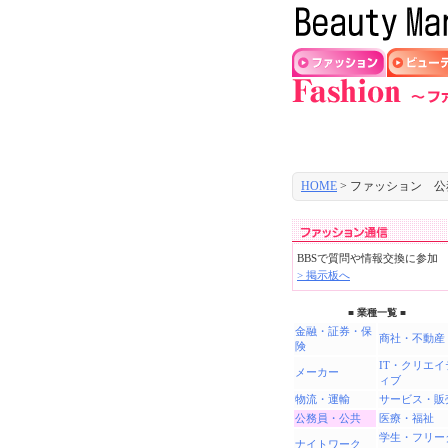
HOME
> ファッション 
BBSで質問や情報交換に参加
> 掲示板へ
■ 業種一覧 ■
金融・証券・保
商社・不動産
険
IT・クリエイ
メーカー
ィブ
物流・運輸
サービス・販
公務員・公共
医療・福祉
学生・フリー
ナイトワーク