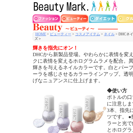
HOME
>
ビューティー
>
コスメアイテム
>
ネイル
> DHC
ズ＞
輝きを指先にオン！
DHCから新製品登場。やわらかに表情を変
クに表情を変えるホログラムラメを配合。異
輝きを与えるネイルカラーです。白とパー
ーラを感じさせるカラーラインアップ。透
げなニュアンスに仕上げます。
◆使い方
ボトルの口
に注意しま
3本、指先
ツです。 
ラーと光で
とホログラ